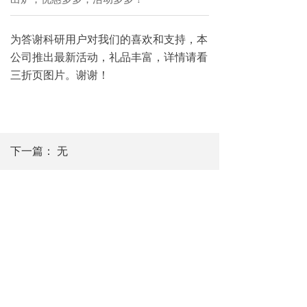
为答谢科研用户对我们的喜欢和支持，本
公司推出最新活动，礼品丰富，详情请看
三折页图片。谢谢！
下一篇：
无
免费热线：400-711-6961
销售热线：021-54135653 / 021-64132481
传真：021-64132481
公司地址：上海市闵行区顾戴路2568号银石科技商务园区2
号（高）楼303室
版权所有©上海星汉生物科技有限公司
沪ICP备07035384号-1